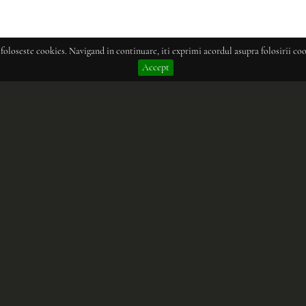
 foloseste cookies. Navigand in continuare, iti exprimi acordul asupra folosirii coo
Accept
e si finisajele care decoreaza colectia moderna de mobilier