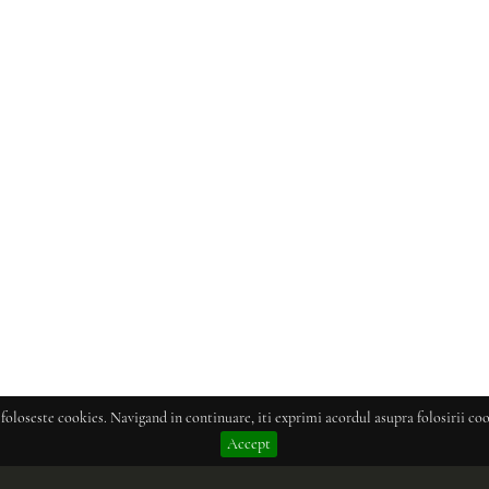
 foloseste cookies. Navigand in continuare, iti exprimi acordul asupra folosirii coo
Accept