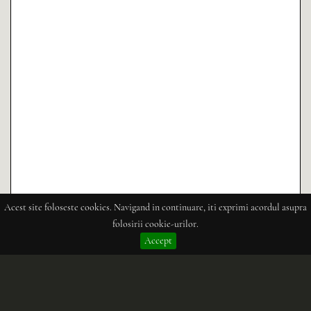
Acest site foloseste cookies. Navigand in continuare, iti exprimi acordul asupra
folosirii cookie-urilor.
Accept