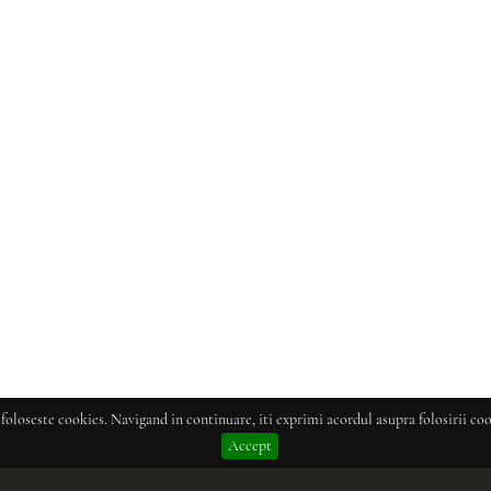
 foloseste cookies. Navigand in continuare, iti exprimi acordul asupra folosirii coo
Accept