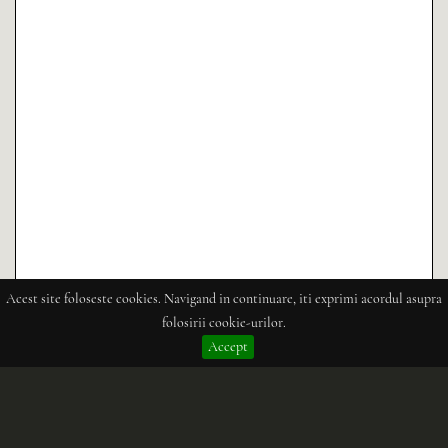
Acest site foloseste cookies. Navigand in continuare, iti exprimi acordul asupra
folosirii cookie-urilor.
Accept