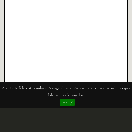
Acest site foloseste cookies. Navigand in continuare, iti exprimi acordul asupra
folosirii cookie-urilor.
Accept