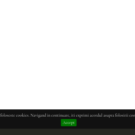
 foloseste cookies. Navigand in continuare, iti exprimi acordul asupra folosirii coo
Accept