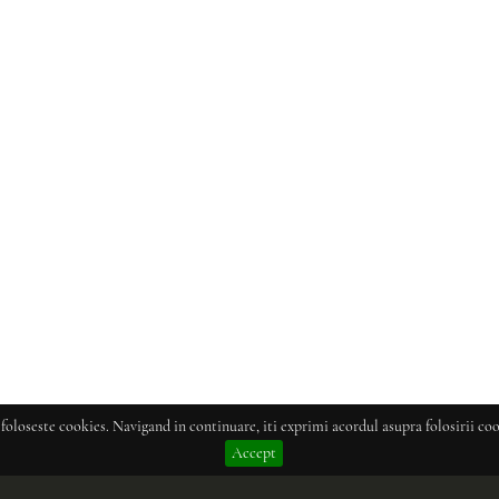
 foloseste cookies. Navigand in continuare, iti exprimi acordul asupra folosirii coo
Accept