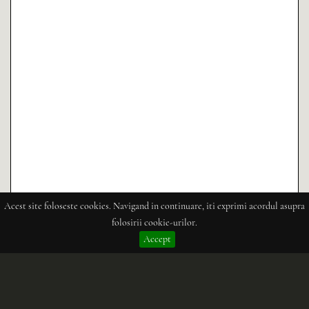
Acest site foloseste cookies. Navigand in continuare, iti exprimi acordul asupra
folosirii cookie-urilor.
Accept