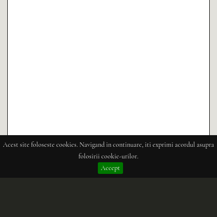
Acest site foloseste cookies. Navigand in continuare, iti exprimi acordul asupra
folosirii cookie-urilor.
Accept