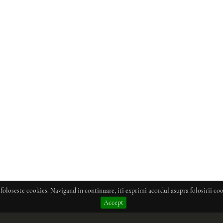
 foloseste cookies. Navigand in continuare, iti exprimi acordul asupra folosirii coo
Accept