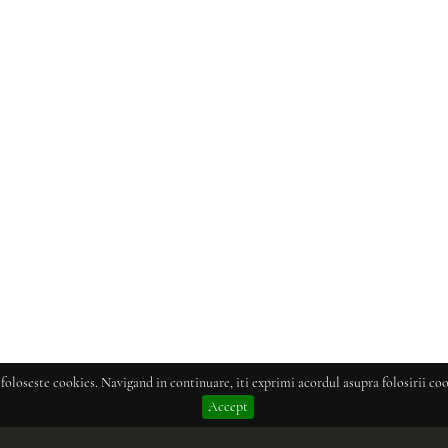
 foloseste cookies. Navigand in continuare, iti exprimi acordul asupra folosirii coo
Accept