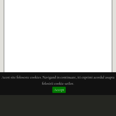
Acest site foloseste cookies. Navigand in continuare, iti exprimi acordul asupra
folosirii cookie-urilor.
Accept