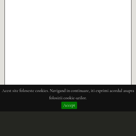
Acest site foloseste cookies. Navigand in continuare, iti exprimi acordul asupra
folosirii cookie-urilor.
Accept