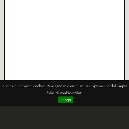
Acest site foloseste cookies. Navigand in continuare, iti exprimi acordul asupra
folosirii cookie-urilor.
Accept