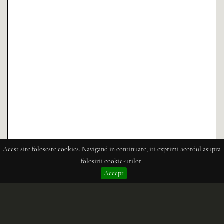
Acest site foloseste cookies. Navigand in continuare, iti exprimi acordul asupra
folosirii cookie-urilor.
Accept