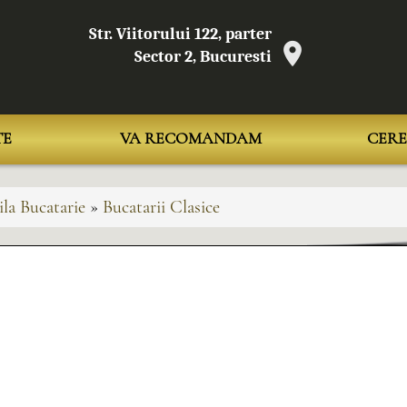
Str. Viitorului 122, parter
Sector 2, Bucuresti
TE
VA RECOMANDAM
CERE
la Bucatarie
»
Bucatarii Clasice