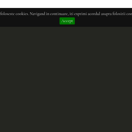
 foloseste cookies. Navigand in continuare, iti exprimi acordul asupra folosirii coo
Accept
ea abilitatilor de a avea grija de detalii, aduce traditia in
rile unice care o deosebesc. Un dialog constant intre esteti