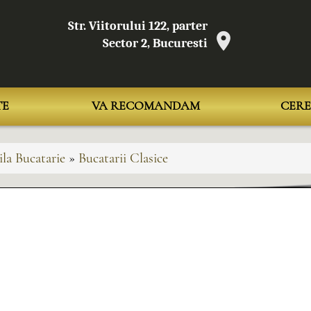
Str. Viitorului 122, parter
Sector 2, Bucuresti
TE
VA RECOMANDAM
CERE
la Bucatarie
»
Bucatarii Clasice