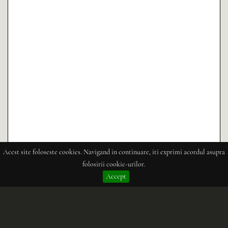
Acest site foloseste cookies. Navigand in continuare, iti exprimi acordul asupra
folosirii cookie-urilor.
Accept