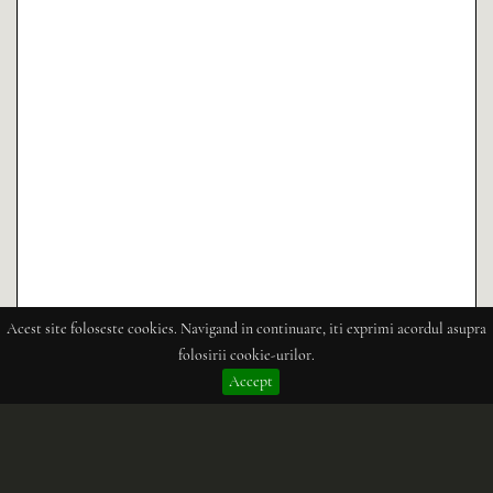
Acest site foloseste cookies. Navigand in continuare, iti exprimi acordul asupra
folosirii cookie-urilor.
Accept